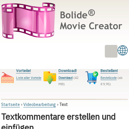
Vorteile!
Download!
Bestellen!
(42
(ab
Liste aller Vorteile
Download
Bestellcode
MB)
€9,95)
Startseite
Videobearbeitung
Text
Textkommentare erstellen und
einfügen