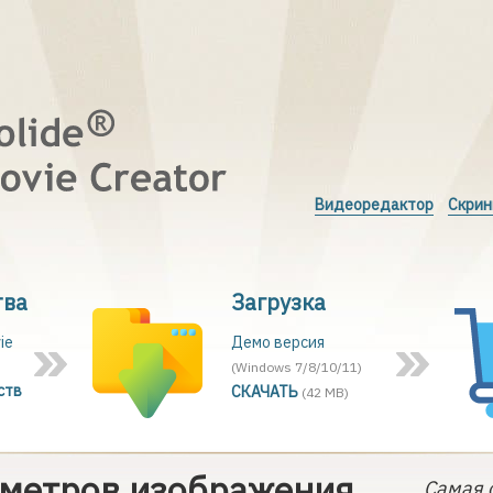
Видеоредактор
Скри
тва
Загрузка
ie
Демо версия
(Windows 7/8/10/11)
ств
СКАЧАТЬ
(42 MB)
аметров изображения
Самая 