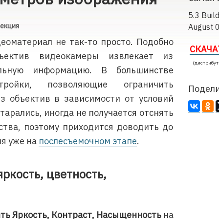
5.3 Buil
екция
August 
еоматериал не так-то просто. Подобно
СКАЧА
бъектив видеокамеры извлекает из
(дистрибут
альную информацию. В большинстве
ройки, позволяющие ограничить
Подели
з объектив в зависимости от условий
старались, иногда не получается отснять
ства, поэтому приходится доводить до
я уже на
послесъемочном этапе
.
ркость, цветность,
ть Яркость, Контраст, Насыщенность
на