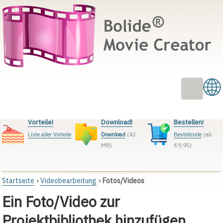
Vorteile!
Download!
Bestellen!
(42
(ab
Liste aller Vorteile
Download
Bestellcode
MB)
€9,95)
Startseite
Videobearbeitung
Fotos/Videos
Ein Foto/Video zur
Projektbibliothek hinzufügen