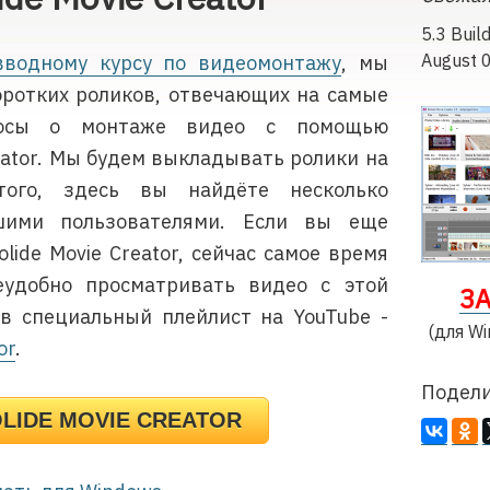
5.3 Buil
August 
вводному курсу по видеомонтажу
, мы
оротких роликов, отвечающих на самые
росы о монтаже видео с помощью
eator. Мы будем выкладывать ролики на
того, здесь вы найдёте несколько
шими пользователями. Если вы еще
lide Movie Creator, сейчас самое время
еудобно просматривать видео с этой
З
в специальный плейлист на YouTube -
(для Wi
or
.
Подели
LIDE MOVIE CREATOR