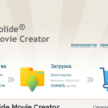
видеоредактор
скри
тва
Загрузка
ie
Демо версия
(Windows 7/8/10/11)
ств
СКАЧАТЬ
(42 MB)
de Movie Creator
Свежая