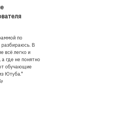
е
ователя
раммой по
 разбираюсь. В
е всё легко и
 а где не понятно
ют обучающие
из Ютуба."
fe