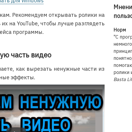
чать для Windows
Мнени
окам. Рекомендуем открывать ролики на
польз
 их на YouTube, чтобы лучше разглядеть
Норм
ейса программы.
"С прог
немного
принцип
ую часть видео
понятно,
помога
наете, как вырезать ненужные части из
ролики 
дные эффекты.
Basta Li